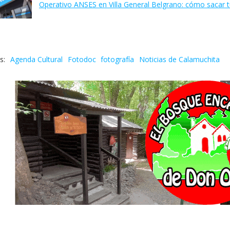
Operativo ANSES en Villa General Belgrano: cómo sacar t
Agenda Cultural
Fotodoc
fotografía
Noticias de Calamuchita