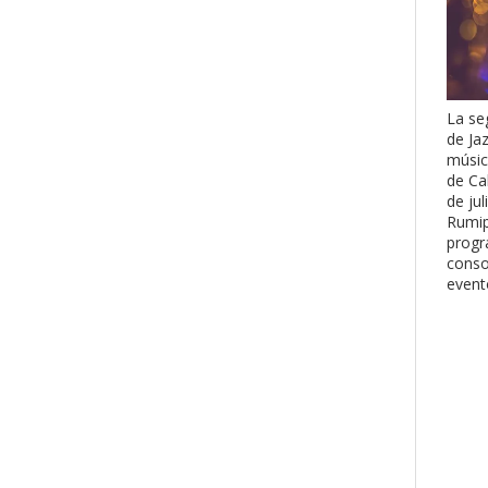
La se
de Ja
músic
de Ca
de jul
Rumip
progr
conso
evento