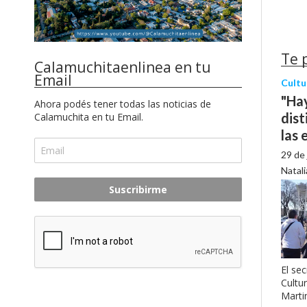
Te 
Calamuchitaenlinea en tu
Email
Cultu
"Hay
Ahora podés tener todas las noticias de
dist
Calamuchita en tu Email.
las 
29 de 
Natali
Suscribirme
El se
Cultu
Marti