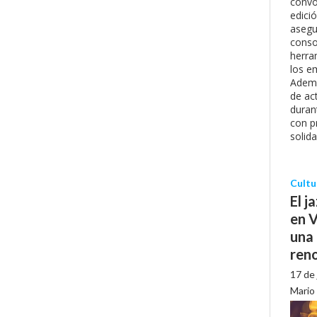
convo
edici
asegu
conso
herra
los e
Ademá
de ac
duran
con p
solida
Cultu
El j
en V
una
ren
17 de 
Mario