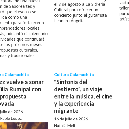
catoria de una nueva
visit
el 8 de agosto a La Sidrería
ón de Saboreartes y
talle
Cultural para ofrecer un
ró que el evento se
parti
concierto junto al guitarrista
lida como una
artís
Leandro Ángeli.
mienta para fortalecer a
mprendedores locales.
s, adelantó el calendario
tividades que continuará
te los próximos meses
ropuestas culturales,
rias y tradicionales.
ra Calamuchita
Cultura Calamuchita
azz vuelve a sonar
"Sinfonía del
illa Rumipal con
destierro", un viaje
 propuesta
entre la música, el cine
ovada
y la experiencia
migrante
julio de 2026
 Pablo López
16 de julio de 2026
Natalia Meli