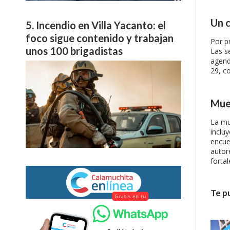
Un c
Incendio en Villa Yacanto: el
foco sigue contenido y trabajan
Por pr
unos 100 brigadistas
Las s
agend
29, co
Mue
La mu
inclu
encue
autor
fortal
Te p