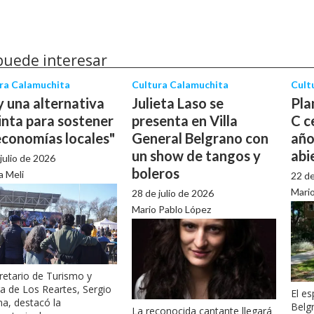
puede interesar
ra Calamuchita
Cultura Calamuchita
Cult
 una alternativa
Julieta Laso se
Pla
inta para sostener
presenta en Villa
C c
economías locales"
General Belgrano con
año
un show de tangos y
abi
julio de 2026
boleros
a Meli
22 de
Mario
28 de julio de 2026
Mario Pablo López
cretario de Turismo y
ra de Los Reartes, Sergio
El es
na, destacó la
Belgr
La reconocida cantante llegará