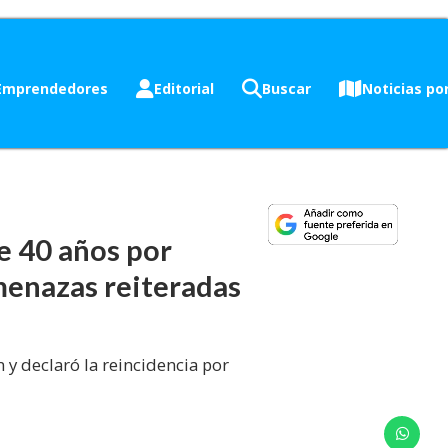
Emprendedores
Editorial
Buscar
Noticias por
e 40 años por
amenazas reiteradas
 y declaró la reincidencia por