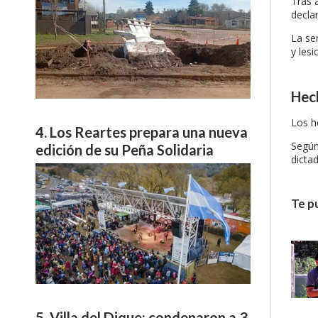
Tras 
declar
La se
y lesi
Hech
Los h
Los Reartes prepara una nueva
Según
edición de su Peña Solidaria
dicta
Te p
Villa del Dique: condenaron a 3