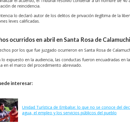
analizar el acuerdo, el Tribunal resolvió condenar a un hombre de 40 
ación de reincidencia.
ntencia lo declaró autor de los delitos de privación ilegítima de la l
ones leves calificadas.
os ocurridos en abril en Santa Rosa de Calamuch
echos por los que fue juzgado ocurrieron en Santa Rosa de Calamuchit
 lo expuesto en la audiencia, las conductas fueron encuadradas en l
da en el marco del procedimiento abreviado.
uede interesar:
Unidad Turística de Embalse: lo que no se conoce del de
agua, el empleo y los servicios públicos del pueblo