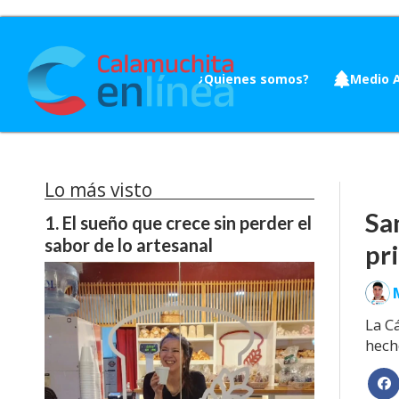
¿Quienes somos?
Medio 
Lo más visto
Sa
El sueño que crece sin perder el
sabor de lo artesanal
pr
La C
hech