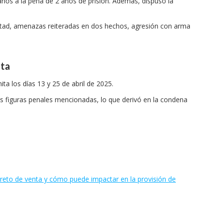
años a la pena de 2 años de prisión. Además, dispuso la
ibertad, amenazas reiteradas en dos hechos, agresión con arma
ita
a los días 13 y 25 de abril de 2025.
as figuras penales mencionadas, lo que derivó en la condena
creto de venta y cómo puede impactar en la provisión de