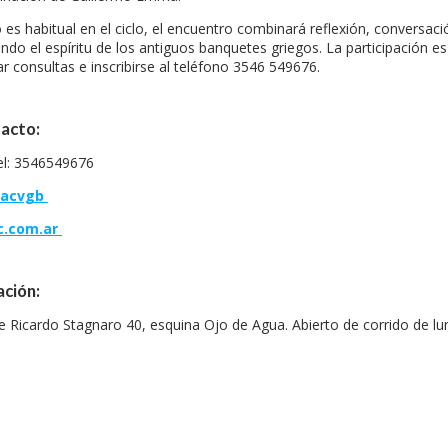
es habitual en el ciclo, el encuentro combinará reflexión, conversac
ndo el espíritu de los antiguos banquetes griegos. La participación 
ar consultas e inscribirse al teléfono 3546 549676.
acto:
el: 3546549676
sacvgb
c.com.ar
ación:
e Ricardo Stagnaro 40, esquina Ojo de Agua. Abierto de corrido de lun