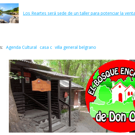
Los Reartes será sede de un taller para potenciar la venta 
Agenda Cultural
casa c
villa general belgrano