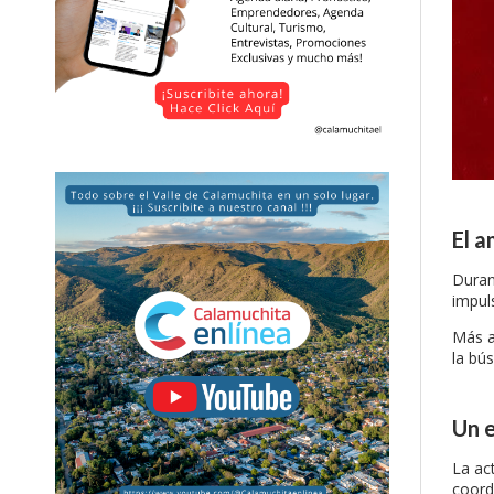
El 
Duran
impul
Más a
la bú
Un e
La act
coord