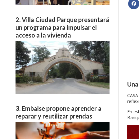
Villa Ciudad Parque presentará
un programa para impulsar el
acceso a la vivienda
Una 
CASA 
reflex
Embalse propone aprender a
En es
reparar y reutilizar prendas
Banqu