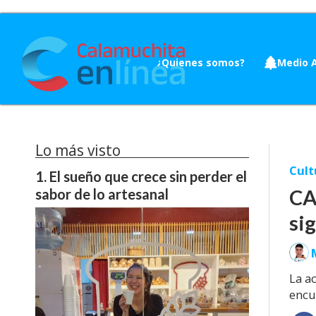
¿Quienes somos?
Medio 
Lo más visto
Cult
El sueño que crece sin perder el
CA
sabor de lo artesanal
si
La a
encu