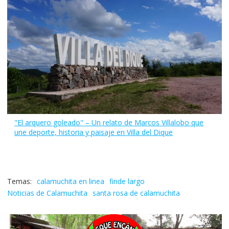
"El arquero goleado" – Un relato de Marcos Villalobo que
une deporte, historia y paisaje en Villa del Dique
calamuchita en linea
finde largo
Noticias de Calamuchita
santa rosa de calamuchita